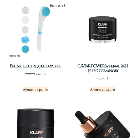
Promo !
Brosse electrique corporel
CAVIAR POWER Imperial 24H
Jelly Cream noir
50.00
$
25.00
$
219.99
$
Ajouter au panier
Ajouter au panier