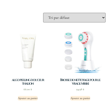
algo peeling douceur
Brosse de nettoyage pour le
thalion
visage Misiki
66.00
$
94.98
$
Ajouter au panier
Ajouter au panier