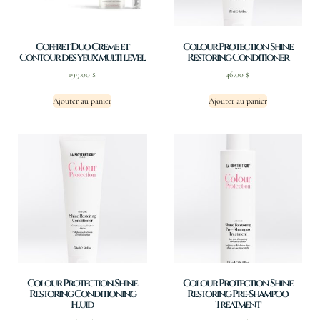
Coffret Duo Creme et
Colour Protection Shine
Contour des yeux multi level
Restoring Conditioner
199.00
$
46.00
$
Ajouter au panier
Ajouter au panier
Colour Protection Shine
Colour Protection Shine
Restoring Conditioning
Restoring Pre-Shampoo
Fluid
Treatment