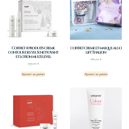
Coffret 4 produits creme
coffret creme et masque algo
contour des yeux nettoyant
lift Thalion
et lotion multi level
180.00
$
299.00
$
Ajouter au panier
Ajouter au panier