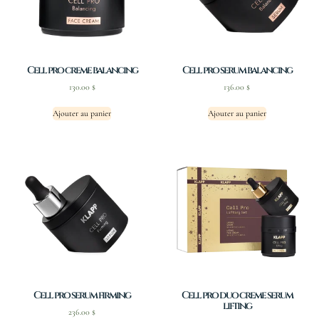
Cell pro creme balancing
Cell pro serum balancing
130.00
$
136.00
$
Ajouter au panier
Ajouter au panier
Cell pro serum firming
Cell pro duo creme serum
lifting
236.00
$