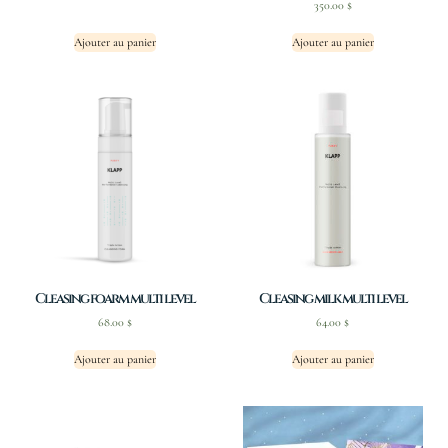
350.00
$
Ajouter au panier
Ajouter au panier
Cleasing foarm multi level
Cleasing milk multi level
68.00
$
64.00
$
Ajouter au panier
Ajouter au panier