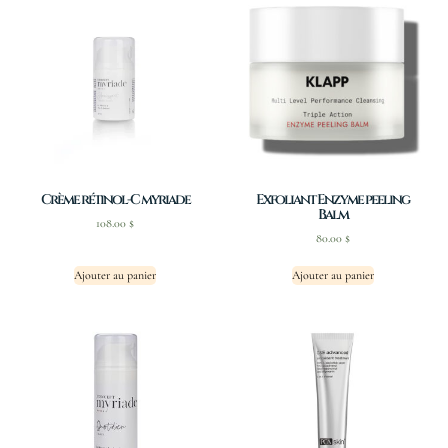
Crème rétinol-C myriade
Exfoliant Enzyme peeling
Balm
108.00
$
80.00
$
Ajouter au panier
Ajouter au panier