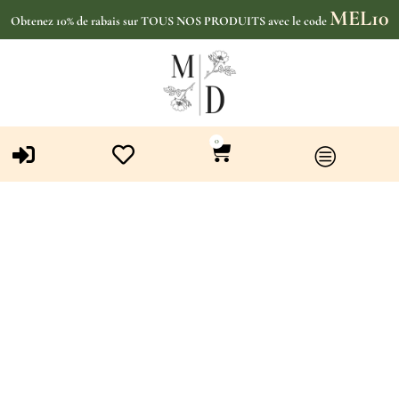
MEL10
Obtenez 10% de rabais sur TOUS NOS PRODUITS avec le code
0
Catégorie : Tache pigmentaire
/ hyperpigmentation