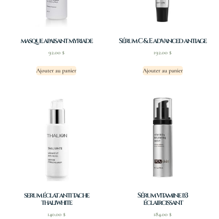
masque apaisant myriade
Sérum C & E advanced antiage
92.00
$
192.00
$
Ajouter au panier
Ajouter au panier
serum éclat anti tache
Sérum vitamine b3
thaliwhite
éclaircissant
140.00
$
184.00
$