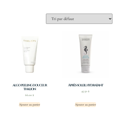
algo peeling douceur
Après-soleil hydratant
thalion
45.50
$
66.00
$
Ajouter au panier
Ajouter au panier