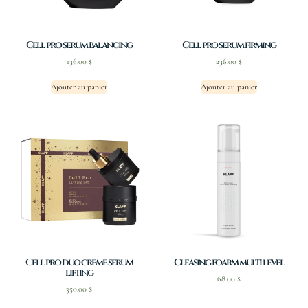
Cell pro serum balancing
Cell pro serum firming
136.00
$
236.00
$
Ajouter au panier
Ajouter au panier
Cell pro duo creme serum
Cleasing foarm multi level
lifting
68.00
$
350.00
$