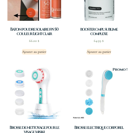
Baton poudre solaire fps 50
booster cmpl sublime
couleur Light clair
complexe
66.00
$
64.99
$
Ajouter au panier
Ajouter au panier
Promo !
Brosse de nettoyage pour le
Brosse electrique corporel
visage Misiki